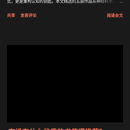
式，更是重构认知的钥匙。本文精选的五部作品从神经科学、哲
学思考到叙事疗愈领域切入，提供不同于常规心理自助书的独特
共享
发表评论
阅读全文
视角。它们不承诺立竿见影的治愈，但能帮助你在思维泥沼中搭
建稳固的精神支点。 1. 《思维的囚徒》阿伦·贝克（Aaron T.
Beck） 认知行为疗法（CBT）之父贝克的这部奠基之作，揭示
了抑郁症患者思维模式的深层规律。书中通过「自动思维」「认
知三角」等核心概念，剖析了抑郁情绪产生的生物学基础与社会
心理诱因。读者将学会用苏格拉底式提问法挑战「全或无」的非
理性信念，例如将「我永远做不好工作」转化为「这个项目确实
有难度，但我的某个环节做得不错」。 贝克在书中引入的「行为
激活实验」尤其具有实操性：通过记录每日活动能量值，逐步重
建被抑郁吞噬的生活动力。临床数据显示，坚持6周的行为激活计
划，可使50%以上的患者显著改善症状。本书不足在于理论阐述
偏重学术性，初学者可能需要配合《认知行为疗法手册》等工具
书使用。 2. 《正念的奇迹》一行禅师（Thich Nhat Hanh） 这
部禅修经典将佛教哲学与现代心理学完美融合。作者创造性地提