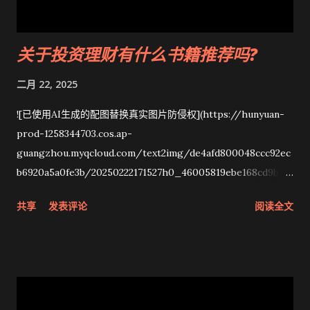
关于投资理财有什么书籍推荐吗?
二月 22, 2025
![已使用AI生成的配图替换真实图片防侵权](https://hunyuan-
prod-1258344703.cos.ap-
guangzhou.myqcloud.com/text2img/de4afd800048ccc92ec
b6920a5a0fe3b/20250222171527h0_46005819ebe168cd9b127
932474d9039a7f.png?q-sign-algorithm=sha1&q-
共享
发表评论
阅读全文
ak=AKIDRl074nOsGdJ9zjMsCRWP3ShmgS3VtX4S&q-sign-
time=1740215727;1771751727&q-key-
time=1740215727;1771751727&q-header-list=host&q-url-
param-list=&q-
signature=4f8cadcd91bc9852ce6423859cd8078b34449fe3) 画
面提示词：急诊室内冷白灯光下，新手妈妈跪坐在病床旁紧握女