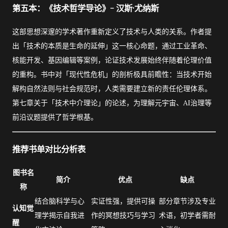
第五本：《技术哲学导论》- 汉斯·尤纳斯
这部思想深邃的学术著作重新定义了技术与人类的关系。作者提
出「技术的本质是生命的延伸」这一核心命题，通过工业革命、
核能开发、基因编辑等案例，论证技术发展始终伴随着伦理价值
的重构。书中对「现代性危机」的剖析极具前瞻性：当技术开始
解构自然法则与社会规范时，人类需要建立新的责任伦理体系。
第七章关于「技术中介理论」的论述，为理解元宇宙、AI治理等
前沿议题提供了哲学根基。
推荐书单对比分析表
图书名
简介
优点
缺点
称
结合脑科学与心
实证性强，提供可操
部分章节涉及专业
认知觉
理学揭示自我进
作的冥想技巧与学习
术语，初学者需耐
醒