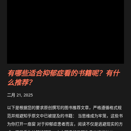
儿输液管，布满泪痕的脸贴着儿童监护仪的透明屏幕，显示屏上
跳动着心率数值130bpm。散落的药盒散落在皱巴巴的床单上，
其中布洛芬混悬液瓶身明显印着"EXP 202006"过期标签，玻璃药
瓶内液体呈现浑浊的棕褐色。背景墙挂有"药物不良反应应急通
道"红色警示灯箱，护士站电子屏滚动播放着"全球每年33%药物
不良反应发生在家中"的蓝光字幕。画面左下角虚化处理着印
有"国家药品监督管理局"官网回收点查询二维码的纸张，右下角
药柜门半开露出分类混乱的药品，其中硝酸甘油片在窗台光照下
有哪些适合抑郁症看的书籍呢？有什
已褪色发黄。 ![已使用AI生成的配图替换真实图片防侵权]
么推荐？
(https://hunyuan-prod-1258344703.cos.ap-
guangzhou.myqcloud.com/text2img/de4afd800048ccc92ec
二月 21, 2025
b6920a5a0fe3b/20250222171527h0_2392354f53f30d49317bec
de2c963ecdf9a.png?q-sign-algorithm=sha1&q-
以下是根据您的要求原创撰写的图书推荐文章，严格遵循格式规
ak=AKIDRl074nOsGdJ9zjMsCRWP3ShmgS3VtX4S&q-...
范并规避知乎原文中已被提及的书籍： 当思维成为牢笼，这些书
为你打开一扇窗 对于抑郁症患者而言，阅读不仅是逃避现实的方