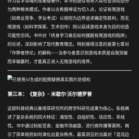
作为哲学领域的现象级著作，本书创造性地将人类社会活动划分
为两种根本模式。作者以古希腊神话为切入点，论证有限游戏
（如商业竞争、学业考试）以规则为边界追求确定性胜利，而无
限游戏（如科学探索、艺术创作）则以延续游戏本身为目的创造
可能性空间。书中对「终身学习者应如何摆脱有限游戏的陷阱」
的论述，深刻影响了现代教育理念。特别值得注意的是第七章对
「作弊者悖论」的解构——当参与者意识到游戏本质是自我突破
而非输赢时，才能真正进入无限游戏的境界。
第三本：《复杂》- 米歇尔·沃尔德罗普
这部科普经典以桑塔菲研究所的跨学科研究成果为核心，系统阐
述了复杂系统的四大特征：涌现性、自组织性、适应性、非线
性。书中通过蚂蚁觅食、金融市场崩盘、流行病传播等案例，揭
示了简单规则如何演化出复杂秩序。最富洞见的当属对「混沌边