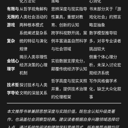
化方法论
策略
心消化
有限与
从哲学视角解构
思辨深度与现实指导
书末部分关于「游
无限的
人类社会活动的
性兼具，重塑对教
戏化社会」的预言
游戏
两种根本模式
育、创新的认知
略显抽象
系统阐述复杂系
跨学科视野开阔，案
数学模型推导较
复杂
统的特征与演化
例丰富涵盖自然科学
多，对非专业读者
规律
与社会领域
挑战较大
揭示人类非理性
侧重个体心理分
金钱心
实验数据支撑充分，
经济决策的心理
析，未深入讨论宏
理学
颠覆传统经济学认知
机制
观经济系统
哲学高度与现实关照
写作风格偏学术
技术哲
探讨技术与人类
并重，提供技术治理
化，缺乏大众化叙
学导论
文明的深层关系
的伦理框架
事
本文推荐书单兼顾思想深度与实践价值，既包含认知升级类著
作，也涵盖社会洞察型经典。建议读者根据自身兴趣领域选择切
入点，通过系统性阅读构建跨学科思维范式。所有推荐书籍均可