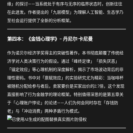
缘」的探讨——当系统处于有序与无序的临界状态时，创新往往
在此迸发。作者提出的「九层模型」为理解人工智能、生态学乃
至社会运行提供了全新的分析框架。
第四本：《金钱心理学》- 丹尼尔·卡尼曼
作为诺贝尔经济学奖得主的突破性著作，本书彻底颠覆了传统经
济学对人类决策行为的假设。通过「峰终定律」「损失厌恶」
「锚定效应」等心理机制的深度解析，揭示了市场波动背后的非
理性密码。书中对「禀赋效应」的实验研究尤为精彩：当咖啡杯
被随机分配给参与者后，卖家要价是买家出价的2.7倍，这个发现
直接影响了行为金融学的理论框架。特别值得深思的是第五章关
于「心理账户悖论」的论述——人们为何会同时存在「存钱防
老」与「冲动消费」两种矛盾行为模式。